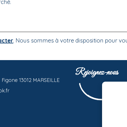
rché.
acter
. Nous sommes à votre disposition pour v
Rejoignez-nous
a Figone 13012 MARSEILLE
k.fr
Pour offrir l
cookies pour
ces technolo
navigation ou
consentement