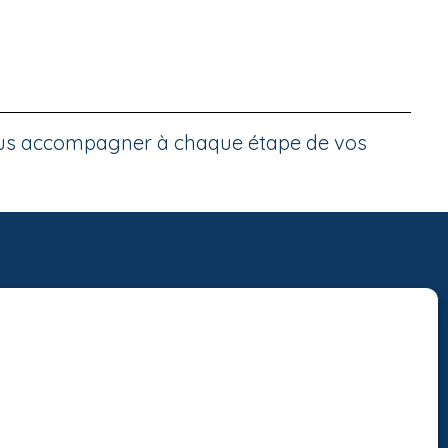
ous accompagner à chaque étape de vos
Gérer le consentement aux cookies
es meilleures expériences, nous utilisons des technologies telles que les
 stocker et/ou accéder aux informations des appareils. Le fait de consentir à
gies nous permettra de traiter des données telles que le comportement de
 les ID uniques sur ce site. Le fait de ne pas consentir ou de retirer son
 peut avoir un effet négatif sur certaines caractéristiques et fonctions.