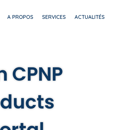
A PROPOS
SERVICES
ACTUALITÉS
on CPNP
oducts
ortal