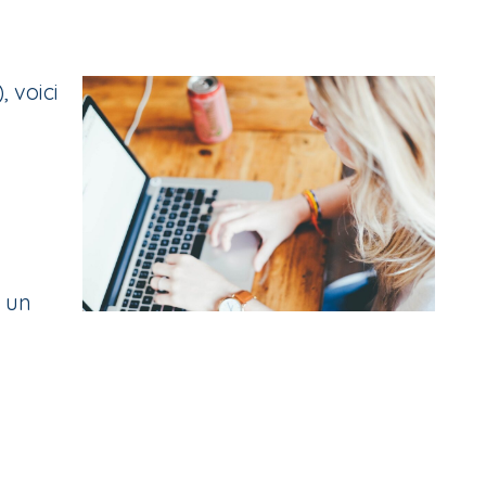
 voici
n un