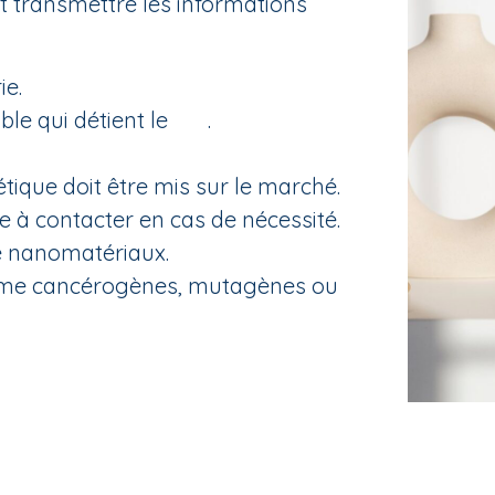
ut transmettre les informations
ie.
le qui détient le
DIP
.
ique doit être mis sur le marché.
à contacter en cas de nécessité.
e nanomatériaux.
mme cancérogènes, mutagènes ou