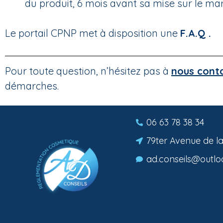
du produit, 6 mois avant sa mise sur le ma
Le portail CPNP met à disposition une
F.A.Q
.
Pour toute question, n’hésitez pas à
nous cont
démarches.
06 63 78 38 34
79ter Avenue de l
ad.conseils@outloo